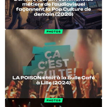
métiers de l’audiovisuel
façonnent la Pop Culture de
demain (2026)
PHOTOS
LA POISON était à la Bulle Café
à Lille (2024)
PHOTOS