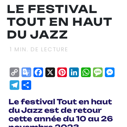
LE FESTIVAL
TOUT EN HAUT
DU JAZZ
1
MIN. DE LECTURE
Copy
Google
Facebook
X
Pinterest
LinkedIn
WhatsApp
Messag
Mes
Link
Translate
Telegram
Partager
Le festival Tout en haut
du Jazz est de retour
cette année du 10 au 26