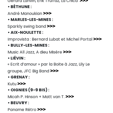
>>>
Gérard Lanvin, Erik Truffaz, La Chica
• BÉTHUNE :
>>>
André Manoukian
• MARLES-LES-MINES :
>>>
Sparkly swing band
• AIX-NOULETTE :
>>>
Improvista : Bernard Lubat et Michel Portal
• BULLY-LES-MINES :
>>>
Music All Jazz, A dieu Misére
• LIÉVIN :
« Ecrit d’amour » par la Boite à Jazz, Lily Le
>>>
groupe, JFC Big Band
• GRENAY :
>>>
Kutu
• OIGNIES (9-9 BIS) :
>>>
Micah P. Hinson + Matt van T.
• BEUVRY :
>>>
Paname Rétro