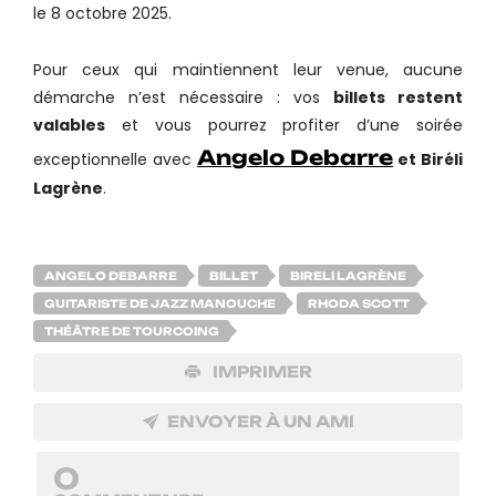
le 8 octobre 2025.
Pour ceux qui maintiennent leur venue, aucune
démarche n’est nécessaire : vos
billets restent
valables
et vous pourrez profiter d’une soirée
Angelo Debarre
exceptionnelle avec
et Biréli
Lagrène
.
ANGELO DEBARRE
BILLET
BIRELI LAGRÈNE
GUITARISTE DE JAZZ MANOUCHE
RHODA SCOTT
THÉÂTRE DE TOURCOING
IMPRIMER
ENVOYER À UN AMI
0