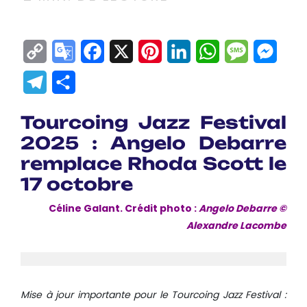
Copy
Google
Facebook
X
Pinterest
LinkedIn
WhatsApp
Messag
Mes
Link
Translate
Telegram
Partager
Tourcoing Jazz Festival
2025 : Angelo Debarre
remplace Rhoda Scott le
17 octobre
Céline Galant. Crédit photo :
Angelo Debarre ©
Alexandre Lacombe
Mise à jour importante pour le Tourcoing Jazz Festival :