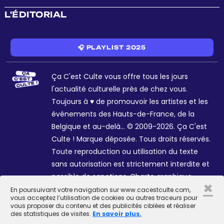
L'ÉDITORIAL
🎧 PLAYLIST 2025
Ça C'est Culte vous offre tous les jours
l'actualité culturelle près de chez vous.
Toujours à ♥ de promouvoir les artistes et les
événements des Hauts-de-France, de la
Belgique et au-delà... © 2009-2026. Ça C'est
Culte ! Marque déposée. Tous droits réservés.
Toute reproduction ou utilisation du texte
sans autorisation est strictement interdite et
passible de sanctions. Charte graphique
×
Sophie R. et Céline Galant.
En poursuivant votre navigation sur www.cacestculte.com,
vous acceptez l’utilisation de cookies ou autres traceurs pour
vous proposer du contenu et des publicités ciblées et réaliser
des statistiques de visites.
En savoir plus.