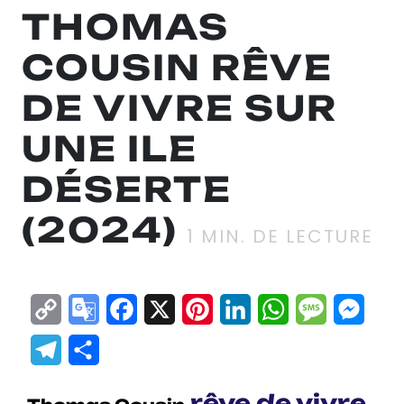
THOMAS
COUSIN RÊVE
DE VIVRE SUR
UNE ILE
DÉSERTE
(2024)
1
MIN. DE LECTURE
Copy
Google
Facebook
X
Pinterest
LinkedIn
WhatsApp
Messag
Mes
Link
Translate
Telegram
Partager
rêve de vivre