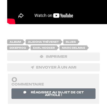
ALBUM
ALIOCHA THÉVENET
BLUES
DIXIEFROG
EARL HOOKER
MARC DELMAS
IMPRIMER
ENVOYER À UN AMI
0
COMMENTAIRE
RÉAGISSEZ AU SUJET DE CET
ARTICLE !