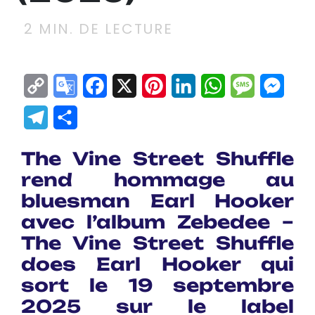
2
MIN. DE LECTURE
Copy
Google
Facebook
X
Pinterest
LinkedIn
WhatsApp
Messag
Mes
Link
Translate
Telegram
Partager
The Vine Street Shuffle
rend hommage au
bluesman Earl Hooker
avec l’album Zebedee –
The Vine Street Shuffle
does Earl Hooker qui
sort le 19 septembre
2025 sur le label