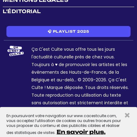
MENTIONS LÉGALES
L'ÉDITORIAL
🎧 PLAYLIST 2025
Ça C'est Culte vous offre tous les jours
l'actualité culturelle près de chez vous.
Toujours à ♥ de promouvoir les artistes et les
événements des Hauts-de-France, de la
Belgique et au-delà... © 2009-2026. Ça C'est
Culte ! Marque déposée. Tous droits réservés.
Toute reproduction ou utilisation du texte
sans autorisation est strictement interdite et
passible de sanctions. Charte graphique
×
En poursuivant votre navigation sur www.cacestculte.com,
Sophie R. et Céline Galant.
vous acceptez l’utilisation de cookies ou autres traceurs pour
vous proposer du contenu et des publicités ciblées et réaliser
En savoir plus.
des statistiques de visites.