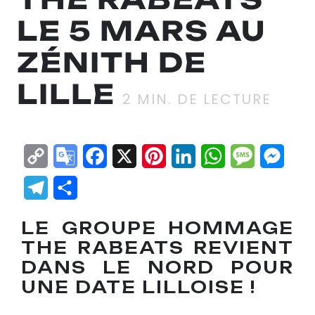
LE 5 MARS AU
ZÉNITH DE
LILLE
2
MIN. DE LECTURE
Copy
Google
Facebook
X
Pinterest
LinkedIn
WhatsApp
Messag
Mes
Link
Translate
Telegram
Partager
LE GROUPE HOMMAGE
THE RABEATS REVIENT
DANS LE NORD POUR
UNE DATE LILLOISE !