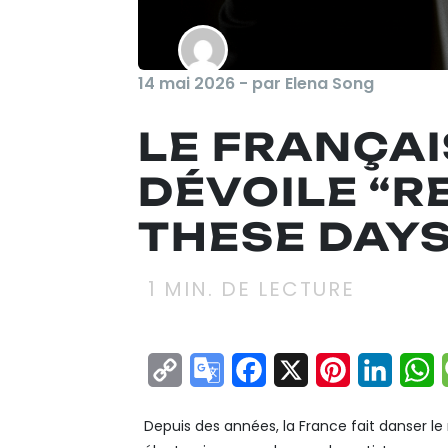
14 mai 2026 - par Elena Song
LE FRANÇAI
DÉVOILE “
THESE DAYS
1
MIN. DE LECTURE
Copy
Google
Facebook
X
Pinterest
Linke
W
Link
Translate
Depuis des années, la France fait danser 