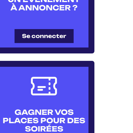
À ANNONCER ?
Se connecter
GAGNER VOS
PLACES POUR DES
SOIRÉES