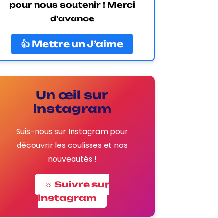
pour nous soutenir ! Merci
d'avance
👍 Mettre un J’aime
Un œil sur
Instagram
Suis-nous sur Instagram pour
découvrir les coulisses et nos
nouveautés !
☼ Suivre sur
Instagram