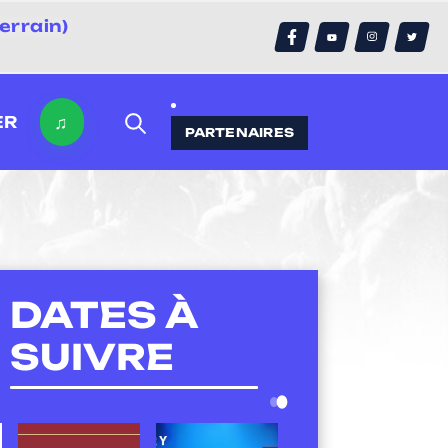
errain)
♫
ER
PARTENAIRES
DATES À
SUIVRE