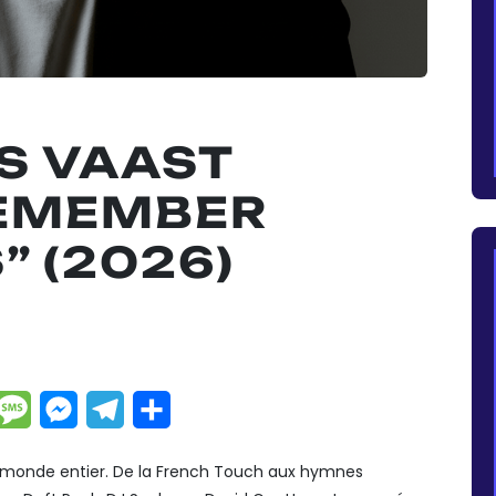
S VAAST
REMEMBER
” (2026)
dIn
hatsApp
Message
Messenger
Telegram
Partager
le monde entier. De la French Touch aux hymnes