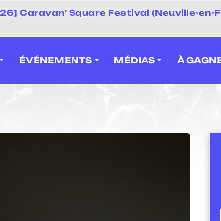
 2026] Caravan' Square Festival (Neuville-en-F
ÉVÉNEMENTS
MÉDIAS
À GAGN