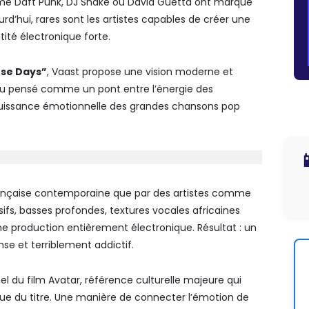
mme
Daft Punk
,
DJ Snake
ou
David Guetta
ont marqué
urd’hui, rares sont les artistes capables de créer une
ité électronique forte.
se Days”
,
Vaast
propose une vision moderne et
au pensé comme un pont entre l’énergie des
 puissance émotionnelle des grandes chansons pop

française contemporaine que par des artistes comme
fs, basses profondes, textures vocales africaines
e production entièrement électronique. Résultat : un
se et terriblement addictif.
nel du film
Avatar
, référence culturelle majeure qui
que du titre. Une manière de connecter l’émotion de