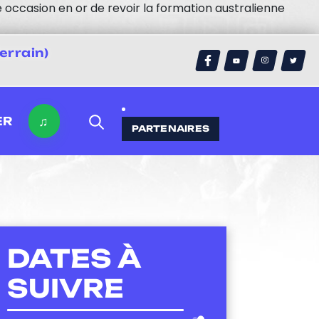
 occasion en or de revoir la formation australienne
errain)
♫
ER
PARTENAIRES
DATES À
SUIVRE