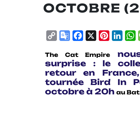
OCTOBRE (2
Copy
Google
Facebook
X
Pinterest
Linke
W
Link
Translate
nous
The Cat Empire
surprise : le coll
retour en France
tournée Bird In P
octobre à 20h
au
Bat