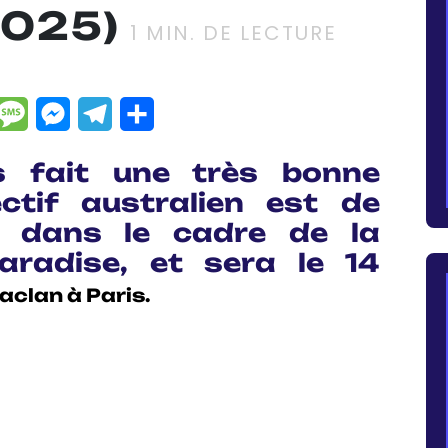
025)
1
MIN. DE LECTURE
dIn
hatsApp
Message
Messenger
Telegram
Partager
 fait une très bonne
ectif australien est de
, dans le cadre de la
aradise, et sera le 14
aclan à Paris
.