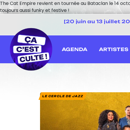
The Cat Empire revient en tournée au Bataclan le 14 octob
toujours aussi funky et festive !
[20 juin au 13 juillet
AGENDA
ARTISTES
LE CERCLE DE JAZZ