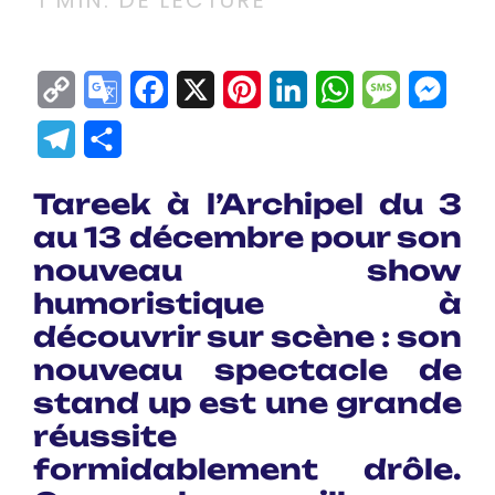
1
MIN. DE LECTURE
Copy
Google
Facebook
X
Pinterest
LinkedIn
WhatsApp
Messag
Mes
Link
Translate
Telegram
Partager
Tareek à l’Archipel du 3
au 13 décembre pour son
nouveau show
humoristique à
découvrir sur scène : son
nouveau spectacle de
stand up est une grande
réussite
formidablement drôle.