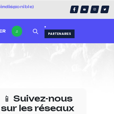
indisponible)
errain)
ER
♫
PARTENAIRES
📱 Suivez-nous
sur les réseaux