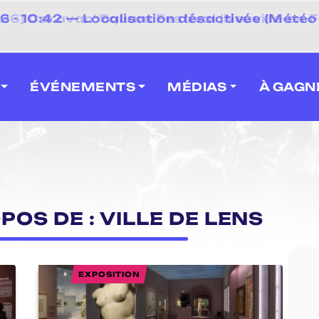
⚡
- 10:42 — Localisation désactivée (Météo 
 2026] Caravan' Square Festival (Neuville-en-F
ÉVÉNEMENTS
MÉDIAS
À GAGN
POS DE : VILLE DE LENS
EXPOSITION