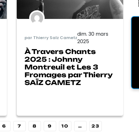
dim. 30 mars
par Thierry Saïz Cametz
2025
À Travers Chants
2025 : Johnny
Montreuil et Les 3
Fromages par Thierry
SAÏZ CAMETZ
6
7
8
9
10
…
23