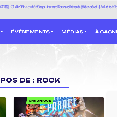
 2026] Caravan' Square Festival (Neuville-en-F
ÉVÉNEMENTS
MÉDIAS
À GAGN
POS DE : ROCK
CHRONIQUE