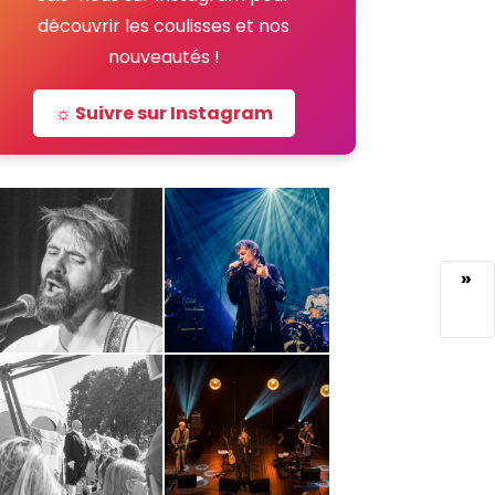
découvrir les coulisses et nos
nouveautés !
☼ Suivre sur Instagram
»