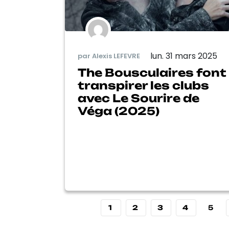
lun. 31 mars 2025
par Alexis LEFEVRE
The Bousculaires font
transpirer les clubs
avec Le Sourire de
Véga (2025)
1
2
3
4
5