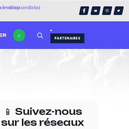
errain)
ER
♫
PARTENAIRES
📱 Suivez-nous
sur les réseaux