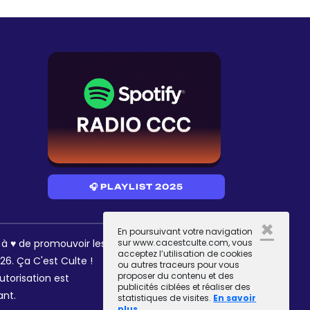
🎧 PLAYLIST 2025
×
En poursuivant votre navigation
RÉSEAUX
s à ♥ de promouvoir les
sur www.cacestculte.com, vous
acceptez l’utilisation de cookies
6. Ça C'est Culte !
ou autres traceurs pour vous
proposer du contenu et des
utorisation est
publicités ciblées et réaliser des
ant.
statistiques de visites.
En savoir
plus.