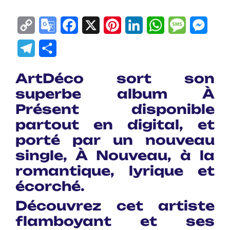
Copy
Google
Facebook
X
Pinterest
LinkedIn
WhatsApp
Messag
Mes
Link
Translate
Telegram
Partager
ArtDéco sort son
superbe album À
Présent disponible
partout en digital, et
porté par un nouveau
single, À Nouveau, à la
romantique, lyrique et
écorché.
Découvrez cet artiste
flamboyant et ses