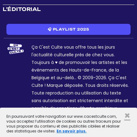
L'ÉDITORIAL
🎧 PLAYLIST 2025
Ça C'est Culte vous offre tous les jours
l'actualité culturelle près de chez vous.
Toujours à ♥ de promouvoir les artistes et les
événements des Hauts-de-France, de la
Belgique et au-delà... © 2009-2026. Ça C'est
Culte ! Marque déposée. Tous droits réservés.
Toute reproduction ou utilisation du texte
sans autorisation est strictement interdite et
passible de sanctions. Charte graphique
×
Sophie R. et Céline Galant.
En poursuivant votre navigation sur www.cacestculte.com,
vous acceptez l’utilisation de cookies ou autres traceurs pour
vous proposer du contenu et des publicités ciblées et réaliser
des statistiques de visites.
En savoir plus.