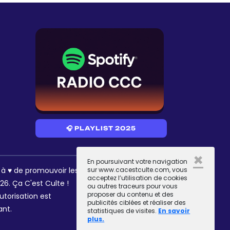
🎧 PLAYLIST 2025
×
En poursuivant votre navigation
RÉSEAUX
s à ♥ de promouvoir les
sur www.cacestculte.com, vous
acceptez l’utilisation de cookies
6. Ça C'est Culte !
ou autres traceurs pour vous
proposer du contenu et des
utorisation est
publicités ciblées et réaliser des
ant.
statistiques de visites.
En savoir
plus.