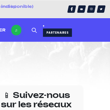
errain)
ER
♫
PARTENAIRES
📱 Suivez-nous
sur les réseaux