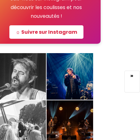
découvrir les coulisses et nos
nouveautés !
☼ Suivre sur Instagram
»