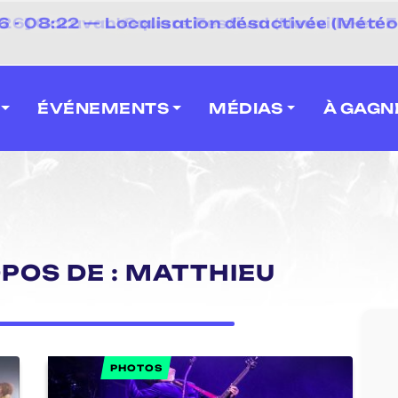
 2026] Caravan' Square Festival (Neuville-en-F
ÉVÉNEMENTS
MÉDIAS
À GAGN
OPOS DE : MATTHIEU
PHOTOS