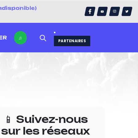
ndisponible)
errain)
ER
♫
PARTENAIRES
📱 Suivez-nous
sur les réseaux