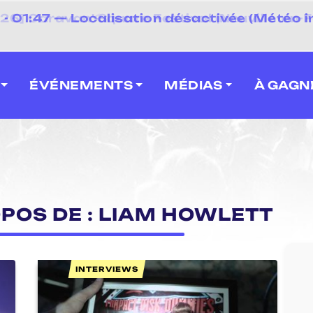
⚡
- 01:47 — Localisation désactivée (Météo i
 2026] Caravan' Square Festival (Neuville-en-F
ÉVÉNEMENTS
MÉDIAS
À GAGN
OPOS DE : LIAM HOWLETT
INTERVIEWS