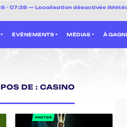
⚡
 - 07:38 — Localisation désactivée (Météo
 2026] Caravan' Square Festival (Neuville-en-F
ÉVÉNEMENTS
MÉDIAS
À GAGN
POS DE : CASINO
PHOTOS