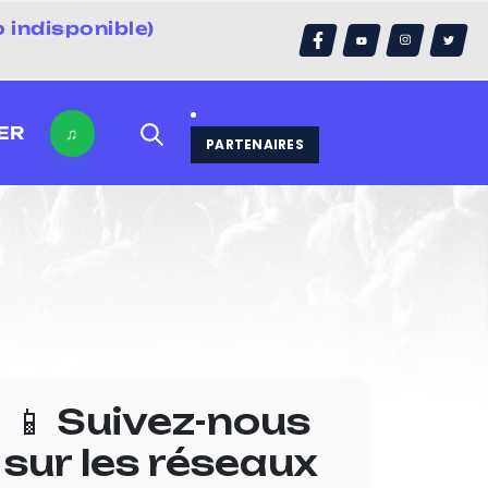
 indisponible)
errain)
ER
♫
PARTENAIRES
📱 Suivez-nous
sur les réseaux