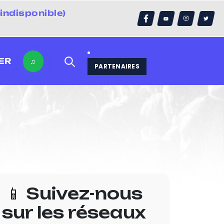
indisponible)
errain)
ER
♫
PARTENAIRES
📱 Suivez-nous
sur les réseaux