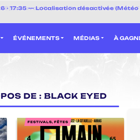
⚡
- 17:35 — Localisation désactivée (Météo 
 2026] Caravan' Square Festival (Neuville-en-F
ÉVÉNEMENTS
MÉDIAS
À GAGN
OPOS DE : BLACK EYED
FESTIVALS, FÊTES