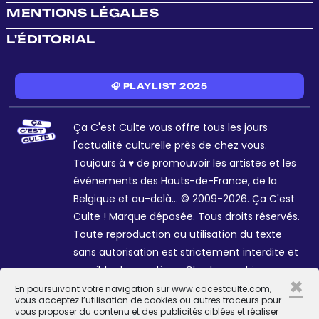
MENTIONS LÉGALES
L'ÉDITORIAL
🎧 PLAYLIST 2025
Ça C'est Culte vous offre tous les jours
l'actualité culturelle près de chez vous.
Toujours à ♥ de promouvoir les artistes et les
événements des Hauts-de-France, de la
Belgique et au-delà... © 2009-2026. Ça C'est
Culte ! Marque déposée. Tous droits réservés.
Toute reproduction ou utilisation du texte
sans autorisation est strictement interdite et
passible de sanctions. Charte graphique
×
Sophie R. et Céline Galant.
En poursuivant votre navigation sur www.cacestculte.com,
vous acceptez l’utilisation de cookies ou autres traceurs pour
vous proposer du contenu et des publicités ciblées et réaliser