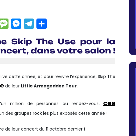
dIn
hatsApp
Message
Messenger
Telegram
Partager
pe Skip The Use pour la
ncert, dans votre salon !
 live cette année, et pour revivre l’expérience, Skip The
ve
de leur
Little Armageddon Tour
.
ces
’un million de personnes au rendez-vous,
n des groupes rock les plus exposés cette année !
e de leur concert du 11 octobre dernier !