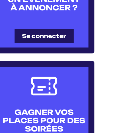
À ANNONCER ?
Se connecter
GAGNER VOS
PLACES POUR DES
SOIRÉES