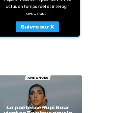
actus en temps réel et interagir
avec nous !
Suivre sur X
ANNONCES
La poétesse Rupi Kaur
vient en Belgique pour la