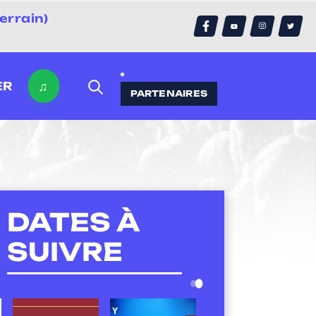
errain)
♫
ER
PARTENAIRES
DATES À
SUIVRE