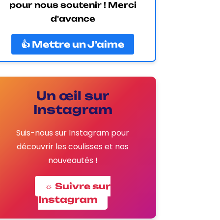
pour nous soutenir ! Merci
d'avance
👍 Mettre un J’aime
Un œil sur
Instagram
Suis-nous sur Instagram pour
découvrir les coulisses et nos
nouveautés !
☼ Suivre sur
Instagram