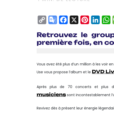
Copy
Google
Facebook
X
Pinterest
Linke
W
Link
Translate
Retrouvez le grou
première fois, en co
Vous avez été plus d’un million à les voir en
DVD Li
Use vous propose l’album et le
Après plus de 70 concerts et plus d
musiciens
sont incontestablement l’u
Revivez dès à présent leur énergie légendair