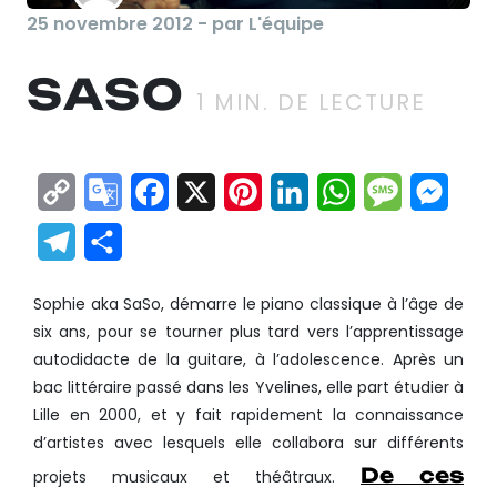
25 novembre 2012 - par L'équipe
SASO
1
MIN. DE LECTURE
Copy
Google
Facebook
X
Pinterest
LinkedIn
WhatsApp
Messag
Mes
Link
Translate
Telegram
Partager
Sophie aka SaSo, démarre le piano classique à l’âge de
six ans, pour se tourner plus tard vers l’apprentissage
autodidacte de la guitare, à l’adolescence. Après un
bac littéraire passé dans les Yvelines, elle part étudier à
Lille en 2000, et y fait rapidement la connaissance
d’artistes avec lesquels elle collabora sur différents
De ces
projets musicaux et théâtraux.