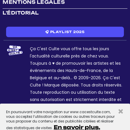
MENTIONS LÉGALES
L'ÉDITORIAL
🎧 PLAYLIST 2025
Ça C'est Culte vous offre tous les jours
l'actualité culturelle près de chez vous.
Toujours à ♥ de promouvoir les artistes et les
événements des Hauts-de-France, de la
Belgique et au-delà... © 2009-2026. Ça C'est
Culte ! Marque déposée. Tous droits réservés.
Toute reproduction ou utilisation du texte
sans autorisation est strictement interdite et
passible de sanctions. Charte graphique
×
En poursuivant votre navigation sur www.cacestculte.com,
Sophie R. et Céline Galant.
vous acceptez l’utilisation de cookies ou autres traceurs pour
vous proposer du contenu et des publicités ciblées et réaliser
En savoir plus.
des statistiques de visites.