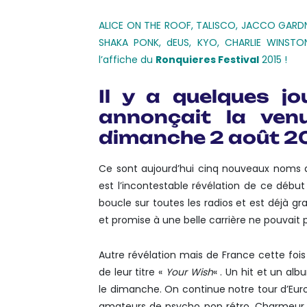
ALICE ON THE ROOF, TALISCO, JACCO GARDN
SHAKA PONK, dEUS, KYO, CHARLIE WINSTO
l’affiche du
Ronquieres Festival
2015 !
Il y a quelques jo
annonçait la ve
dimanche 2 août 20
Ce sont aujourd’hui cinq nouveaux noms qu
est l’incontestable révélation de ce débu
boucle sur toutes les radios et est déjà gr
et promise à une belle carrière ne pouvait 
Autre révélation mais de France cette fois 
de leur titre «
Your Wish
« . Un hit et un al
le dimanche. On continue notre tour d’Eur
amateurs de psycho pop rétro. Charmeur e