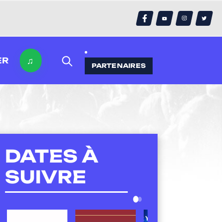
♫
ER
PARTENAIRES
DATES À
SUIVRE