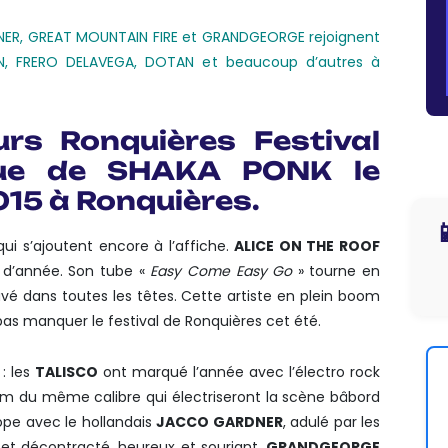
ER, GREAT MOUNTAIN FIRE et GRANDGEORGE rejoignent
N, FRERO DELAVEGA, DOTAN et beaucoup d’autres à
urs Ronquières Festival
nue de SHAKA PONK le
15 à Ronquières.

i s’ajoutent encore à l’affiche.
ALICE ON THE ROOF
t d’année. Son tube «
Easy Come Easy Go
» tourne en
avé dans toutes les têtes. Cette artiste en plein boom
pas manquer le festival de Ronquières cet été.
: les
TALISCO
ont marqué l’année avec l’électro rock
bum du même calibre qui électriseront la scène bâbord
ope avec le hollandais
JACCO GARDNER
, adulé par les
t décontracté, heureux et souriant,
GRANDGEORGE