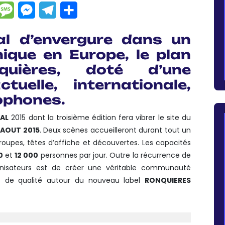
dIn
hatsApp
Message
Messenger
Telegram
Partager
al d’envergure dans un
ique en Europe, le plan
quières, doté d’une
uelle, internationale,
ophones.
VAL
2015 dont la troisième édition fera vibrer le site du
 AOUT 2015
. Deux scènes accueilleront durant tout un
roupes, têtes d’affiche et découvertes. Les capacités
0
et
12 000
personnes par jour. Outre la récurrence de
ganisateurs est de créer une véritable communauté
t de qualité autour du nouveau label
RONQUIERES