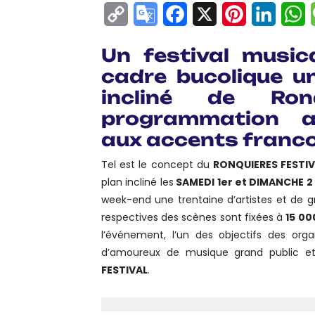
Copy
Google
Facebook
X
Pinterest
Linke
W
Link
Translate
Un festival music
cadre bucolique un
incliné de Ron
programmation act
aux accents franc
Tel est le concept du
RONQUIERES FESTI
plan incliné les
SAMEDI 1er et DIMANCHE 2
week-end une trentaine d’artistes et de g
respectives des scènes sont fixées à
15 00
l’événement, l’un des objectifs des or
d’amoureux de musique grand public e
FESTIVAL
.