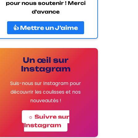
pour nous soutenir ! Merci
d'avance
👍 Mettre un J’aime
Un œil sur
Instagram
Suis-nous sur Instagram pour
découvrir les coulisses et nos
nouveautés !
☼ Suivre sur
Instagram