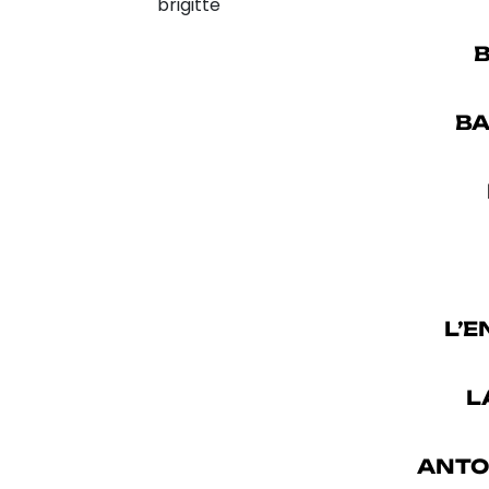
brigitte
B
BA
L’
L
ANTO