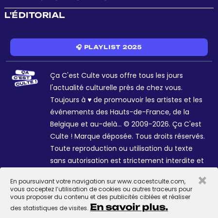
L'ÉDITORIAL
🎧 PLAYLIST 2025
Ça C'est Culte vous offre tous les jours
l'actualité culturelle près de chez vous.
Toujours à ♥ de promouvoir les artistes et les
événements des Hauts-de-France, de la
Belgique et au-delà... © 2009-2026. Ça C'est
Culte ! Marque déposée. Tous droits réservés.
Toute reproduction ou utilisation du texte
sans autorisation est strictement interdite et
passible de sanctions. Charte graphique
×
En poursuivant votre navigation sur www.cacestculte.com,
Sophie R. et Céline Galant.
vous acceptez l’utilisation de cookies ou autres traceurs pour
vous proposer du contenu et des publicités ciblées et réaliser
En savoir plus.
des statistiques de visites.