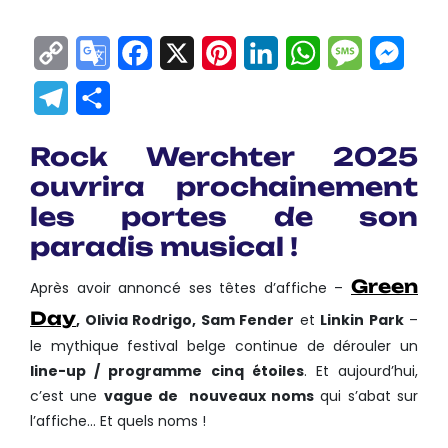
Copy
Google
Facebook
X
Pinterest
LinkedIn
WhatsApp
Messag
Mes
Link
Translate
Telegram
Partager
Rock Werchter 2025
ouvrira prochainement
les portes de son
paradis musical !
Green
Après avoir annoncé ses têtes d’affiche –
Day
, Olivia Rodrigo, Sam Fender
et
Linkin Park
–
le mythique festival belge continue de dérouler un
line-up / programme cinq étoiles
. Et aujourd’hui,
c’est une
vague de nouveaux noms
qui s’abat sur
l’affiche… Et quels noms !