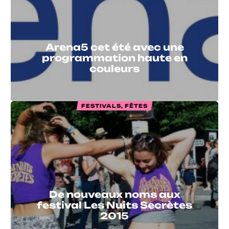
Arena5 cet été avec une
programmation haute en
couleurs
FESTIVALS, FÊTES
De nouveaux noms aux
festival Les Nuits Secrètes
2015