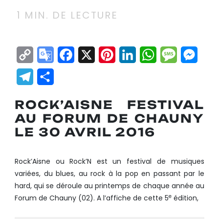
1
MIN. DE LECTURE
Copy
Google
Facebook
X
Pinterest
LinkedIn
WhatsApp
Messag
Mes
Link
Translate
Telegram
Partager
ROCK’AISNE FESTIVAL
AU FORUM DE CHAUNY
L
E 30 AVRIL 2016
Rock’Aisne ou
Rock’N est un festival de musiques
variées, du blues, au rock à la pop en passant par le
hard, qui se déroule au printemps de chaque année au
e
Forum de Chauny (02). A l’affiche de cette 5
édition,