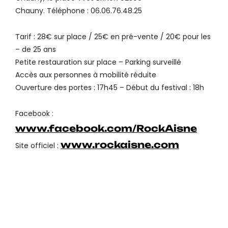
Chauny. Téléphone : 06.06.76.48.25
Tarif : 28€ sur place / 25€ en pré-vente / 20€ pour les
– de 25 ans
Petite restauration sur place – Parking surveillé
Accès aux personnes à mobilité réduite
Ouverture des portes : 17h45 – Début du festival : 18h
Facebook :
www.facebook.com/RockAisne
www.rockaisne.com
Site officiel :
Rock’Aisne ou
Rock’N est un festival de musiques variées, du blues,
au rock à la pop en passant par le hard, qui se déroule au printemps de
e
chaque année au Forum de Chauny (02). A l’affiche de cette 5
édition,