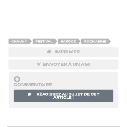
Coroner
, groupe Suisse de hard-rock pour qui Chauny sera l’unique
date française !
CHAUNY
FESTIVAL
PAPOOZ
ROCK'AISNE
IMPRIMER
ENVOYER À UN AMI
0
COMMENTAIRE
RÉAGISSEZ AU SUJET DE CET
ARTICLE !