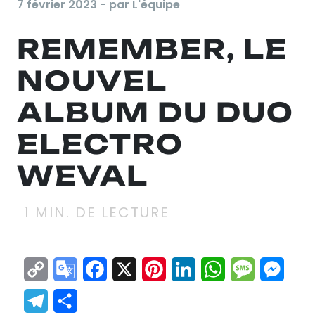
7 février 2023 - par L'équipe
REMEMBER, LE
NOUVEL
ALBUM DU DUO
ELECTRO
WEVAL
1
MIN. DE LECTURE
Copy
Google
Facebook
X
Pinterest
LinkedIn
WhatsApp
Messag
Mes
Link
Translate
Telegram
Partager