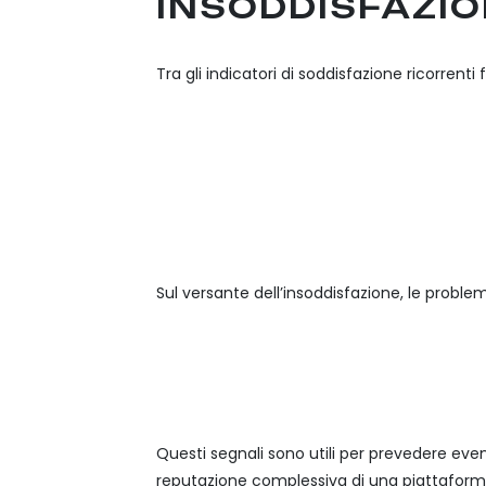
INSODDISFAZIO
Tra gli indicatori di soddisfazione ricorrenti 
TEMPI RAPIDI DI DEPO
PROTEZIONE DEI DATI
TRANSAZIONI
RISPOSTA TEMPESTIVA
CLIENTI
Sul versante dell’insoddisfazione, le probl
PAGAMENTI RITARDATI
PROBLEMI DI VERIFICA
RESTRIZIONI SUI LIMIT
Questi segnali sono utili per prevedere eve
reputazione complessiva di una piattaform