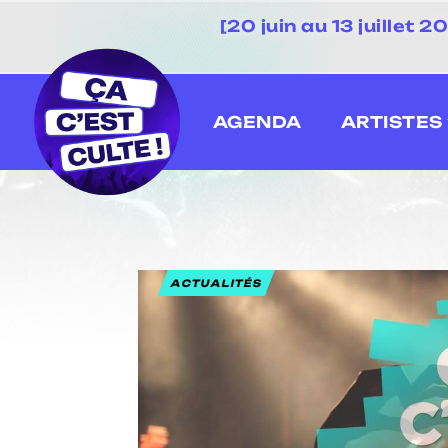
[20 juin au 13 juillet
AGENDA
ARTISTES
ACTUALITÉS