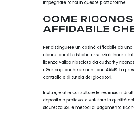
impegnare fondi in queste piattaforme.
COME RICONOS
AFFIDABILE CH
Per distinguere un casinò affidabile da uno
alcune caratteristiche essenziali. Innanzitu
licenza valida rilasciata da authority ric
eGaming, anche se non sono AAMS. La presen
controllo e di tutela dei giocatori.
Inoltre, è utile consultare le recensioni di alt
deposito e prelievo, e valutare la qualità de
sicurezza SSL e metodi di pagamento ricono