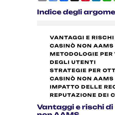
Link
Translate
Indice degli argome
VANTAGGI E RISCHI 
CASINÒ NON AAMS
METODOLOGIE PER 
DEGLI UTENTI
STRATEGIE PER OTT
CASINÒ NON AAMS
IMPATTO DELLE RE
REPUTAZIONE DEI 
Vantaggi e rischi di
non AAMS