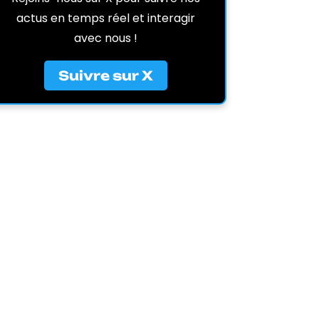
actus en temps réel et interagir
avec nous !
Suivre sur X