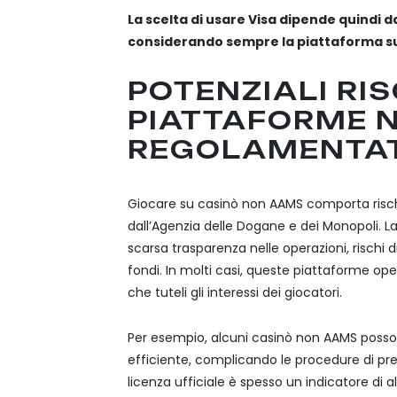
La scelta di usare Visa dipende quindi d
considerando sempre la piattaforma su 
POTENZIALI RIS
PIATTAFORME 
REGOLAMENTA
Giocare su casinò non AAMS comporta risch
dall’Agenzia delle Dogane e dei Monopoli. 
scarsa trasparenza nelle operazioni, rischi di
fondi. In molti casi, queste piattaforme ope
che tuteli gli interessi dei giocatori.
Per esempio, alcuni casinò non AAMS posson
efficiente, complicando le procedure di pre
licenza ufficiale è spesso un indicatore di