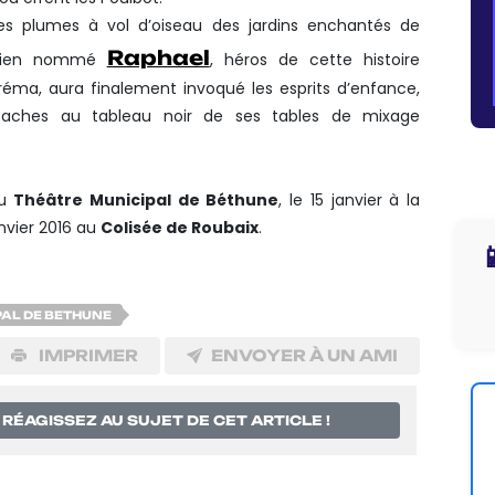
es plumes à vol d’oiseau des jardins enchantés de
Raphael
e bien nommé
, héros de cette histoire
tréma, aura finalement invoqué les esprits d’enfance,
aches au tableau noir de ses tables de mixage
au
Théâtre Municipal de Béthune
, le 15 janvier à la
anvier 2016 au
Colisée de Roubaix
.

PAL DE BETHUNE
IMPRIMER
ENVOYER À UN AMI
RÉAGISSEZ AU SUJET DE CET ARTICLE !