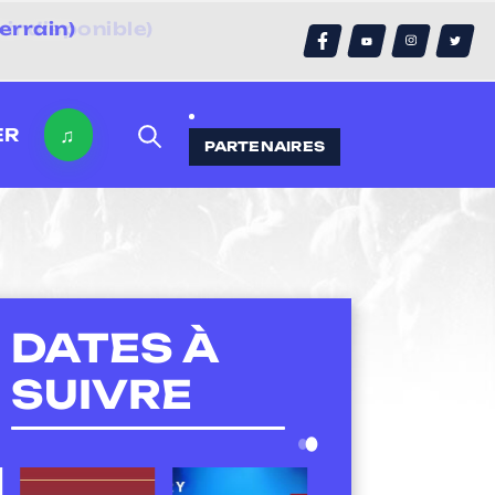
errain)
♫
ER
PARTENAIRES
DATES À
SUIVRE