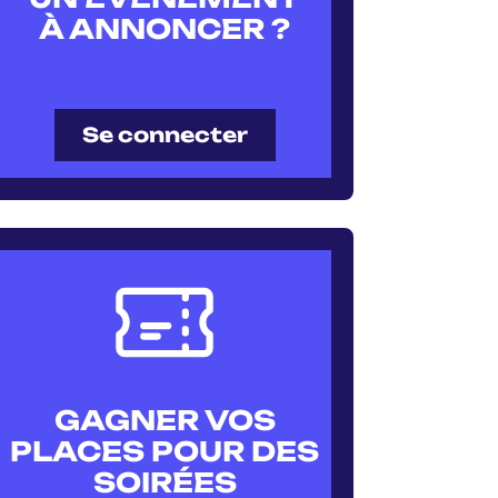
À ANNONCER ?
Se connecter
GAGNER VOS
PLACES POUR DES
SOIRÉES