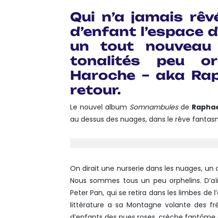
Link
Translate
Qui n’a jamais rê
d’enfant l’espace d
un tout nouveau 
tonalités peu or
Haroche – aka Rap
retour.
Le nouvel album
Somnambules
de
Rapha
au dessus des nuages, dans le rêve fanta
On dirait une nurserie dans les nuages, un 
Nous sommes tous un peu orphelins. D’aîn
Peter Pan, qui se retira dans les limbes de
littérature a sa Montagne volante des 
d’enfants des nues roses, crèche fantôme o