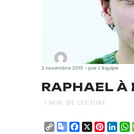
2 novembre 2015 - par L'équipe
RAPHAEL À
1
MIN. DE LECTURE
Copy
Google
Facebook
X
Pinterest
Linke
W