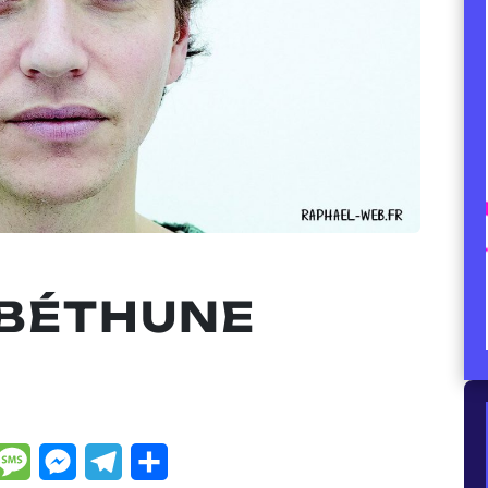
 BÉTHUNE
dIn
hatsApp
Message
Messenger
Telegram
Partager