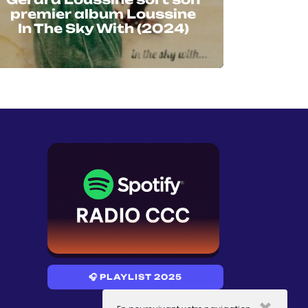
premier album Loussine
In The Sky With (2024)
🎧 PLAYLIST 2025
×