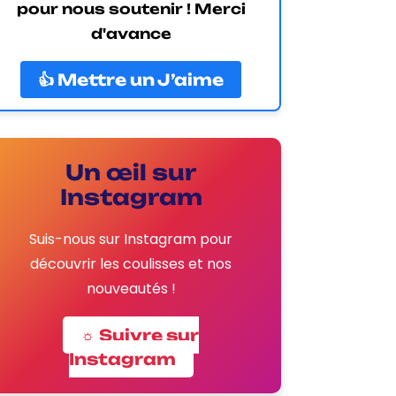
pour nous soutenir ! Merci
d'avance
👍 Mettre un J’aime
Un œil sur
Instagram
Suis-nous sur Instagram pour
découvrir les coulisses et nos
nouveautés !
☼ Suivre sur
Instagram