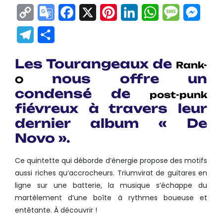
Copy
Google
Facebook
X
Pinterest
LinkedIn
WhatsApp
Messag
Mes
Link
Translate
Telegram
Partager
Les Tourangeaux de
Rank-
nous offre un
O
condensé de
post-punk
fiévreux à travers leur
dernier album « De
Novo ».
Ce quintette qui déborde d’énergie propose des motifs
aussi riches qu’accrocheurs. Triumvirat de guitares en
ligne sur une batterie, la musique s’échappe du
martèlement d’une boîte à rythmes boueuse et
entêtante. À découvrir !