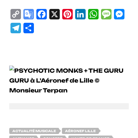
Copy
Google
Facebook
X
Pinterest
LinkedIn
WhatsApp
Messag
Mes
Link
Translate
Telegram
Partager
PSYCHOTIC MONKS +
THE GURU GURU
ACTUALITÉ MUSICALE
AÉRONEF LILLE