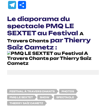
Link
Translate
Telegram
Partager
Le diaporama du
spectacle PMQ LE
SEXTET au Festival
A
par Thierry
Travers Chants
Saïz Cametz :
FESTIVAL À TRAVERS CHANTS
PHOTOS
PMQ LE SEXTET
SHOW
SPECTACLE
THIERRY SAÏZ CAMETZ