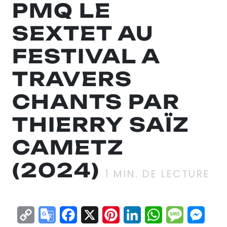
PMQ LE
SEXTET AU
FESTIVAL A
TRAVERS
CHANTS PAR
THIERRY SAÏZ
CAMETZ
(2024)
1
MIN. DE LECTURE
Copy
Google
Facebook
X
Pinterest
LinkedIn
WhatsApp
Messag
Mes