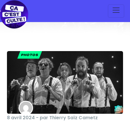
PHOTOS
8 avril 2024 - par Thierry Saïz Cametz