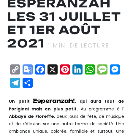
ESPERANZAH
LES 31 JUILLET
ET 1ER AOÛT
2021
1
MIN. DE LECTURE
Copy
Google
Facebook
X
Pinterest
LinkedIn
WhatsApp
Messag
Mes
Link
Translate
Telegram
Partager
Esperanzah!
Un petit
, qui aura tout de
l’original mais en plus petit.
Au programme à l’
Abbaye de Floreffe
, deux jours de fête, de musique
et de réflexion sur une autre forme de société. Une
ambiance unique, colorée, familiale et surtout, une