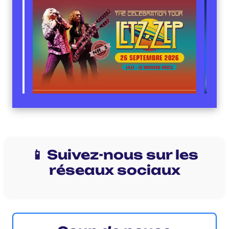
📱 Suivez-nous sur les
réseaux sociaux