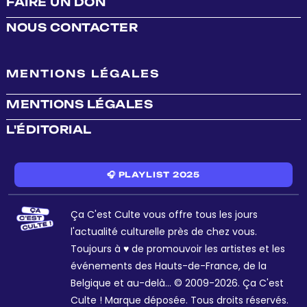
FAIRE UN DON
NOUS CONTACTER
MENTIONS LÉGALES
MENTIONS LÉGALES
L'ÉDITORIAL
🎧 PLAYLIST 2025
Ça C'est Culte vous offre tous les jours
l'actualité culturelle près de chez vous.
Toujours à ♥ de promouvoir les artistes et les
événements des Hauts-de-France, de la
Belgique et au-delà... © 2009-2026. Ça C'est
Culte ! Marque déposée. Tous droits réservés.