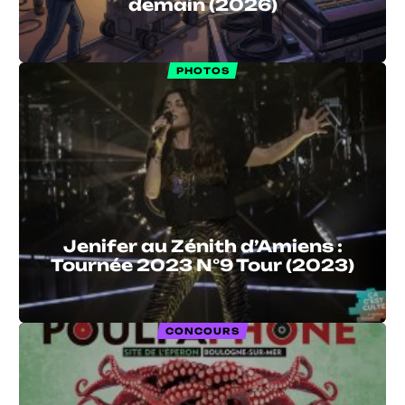
demain (2026)
PHOTOS
Jenifer au Zénith d’Amiens :
Tournée 2023 N°9 Tour (2023)
CONCOURS