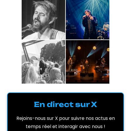
En direct sur X
Rejoins-nous sur X pour suivre nos actus en
temps réel et interagir avec nous !