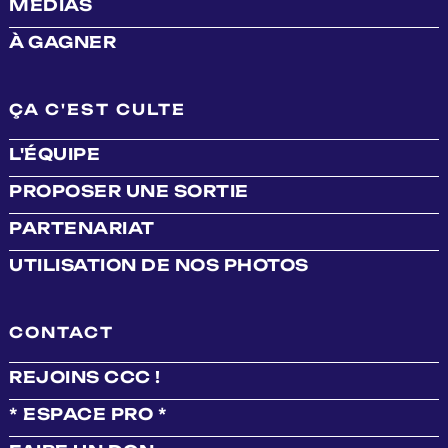
MÉDIAS
À GAGNER
ÇA C'EST CULTE
L'ÉQUIPE
PROPOSER UNE SORTIE
PARTENARIAT
UTILISATION DE NOS PHOTOS
CONTACT
REJOINS CCC !
* ESPACE PRO *