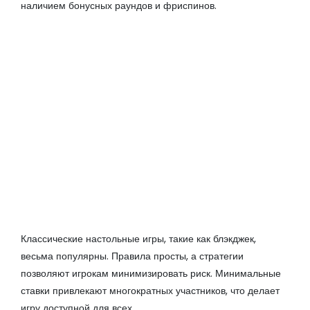
наличием бонусных раундов и фриспинов.
BOOK OF RA:
ТЕМАТИКА
ЕГИПТА, ВОЗМОЖНОСТЬ
ПОЛУЧЕНИЯ МНОЖИТЕЛЕЙ
ВО ВРЕМЯ БОНУСНЫХ
РАУНДОВ.
GONZO’S QUEST:
ИННОВАЦИОННАЯ
МЕХАНИКА ЛАВИН, ГДЕ
ВЫИГРЫШИ МОГУТ
НАКАПЛИВАТЬСЯ.
Классические настольные игры, такие как блэкджек,
весьма популярны. Правила просты, а стратегии
позволяют игрокам минимизировать риск. Минимальные
ставки привлекают многократных участников, что делает
игру доступной для всех.