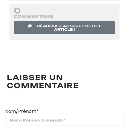
0
COMMENTAIRE
RÉAGISSEZ AU SUJET DE CET
ARTICLE !
LAISSER UN
COMMENTAIRE
Nom/Prénom*