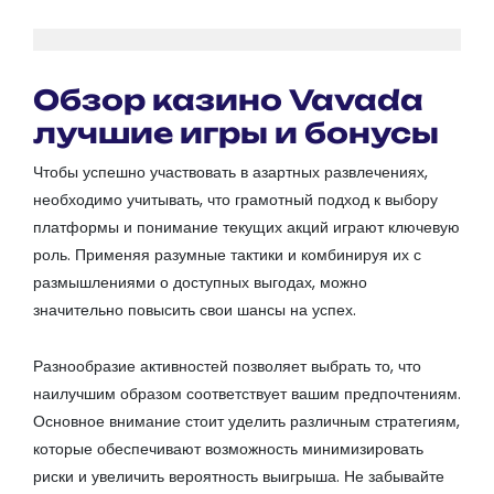
Обзор казино Vavada
лучшие игры и бонусы
Чтобы успешно участвовать в азартных развлечениях,
необходимо учитывать, что грамотный подход к выбору
платформы и понимание текущих акций играют ключевую
роль. Применяя разумные тактики и комбинируя их с
размышлениями о доступных выгодах, можно
значительно повысить свои шансы на успех.
Разнообразие активностей позволяет выбрать то, что
наилучшим образом соответствует вашим предпочтениям.
Основное внимание стоит уделить различным стратегиям,
которые обеспечивают возможность минимизировать
риски и увеличить вероятность выигрыша. Не забывайте