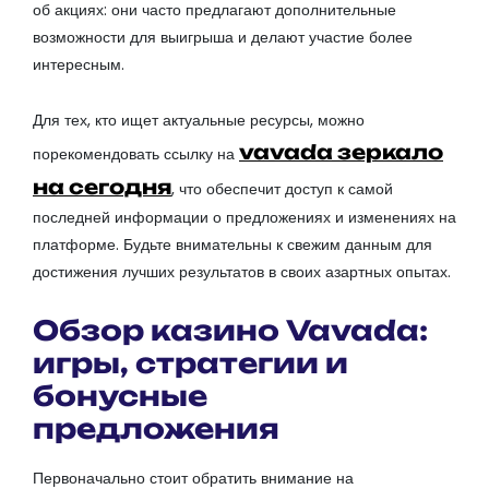
об акциях: они часто предлагают дополнительные
возможности для выигрыша и делают участие более
интересным.
Для тех, кто ищет актуальные ресурсы, можно
vavada зеркало
порекомендовать ссылку на
на сегодня
, что обеспечит доступ к самой
последней информации о предложениях и изменениях на
платформе. Будьте внимательны к свежим данным для
достижения лучших результатов в своих азартных опытах.
Обзор казино Vavada:
игры, стратегии и
бонусные
предложения
Первоначально стоит обратить внимание на