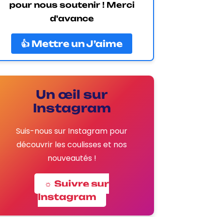
pour nous soutenir ! Merci
d'avance
👍 Mettre un J’aime
Un œil sur
Instagram
Suis-nous sur Instagram pour
découvrir les coulisses et nos
nouveautés !
☼ Suivre sur
Instagram