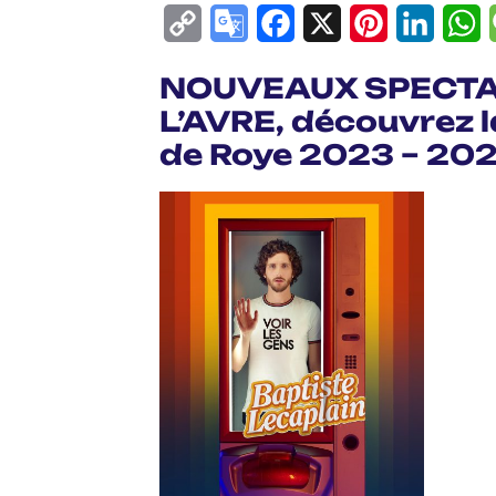
Copy
Google
Facebook
X
Pinterest
Linke
W
Link
Translate
NOUVEAUX SPECTA
L’AVRE, découvrez l
de Roye 2023 – 202