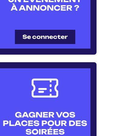
À ANNONCER ?
Se connecter
GAGNER VOS
PLACES POUR DES
SOIRÉES