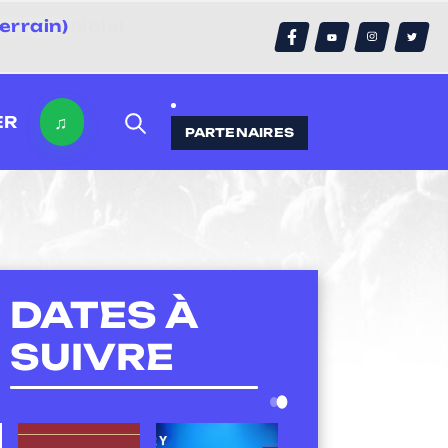
errain)
♫
ER
PARTENAIRES
DATES À
SUIVRE