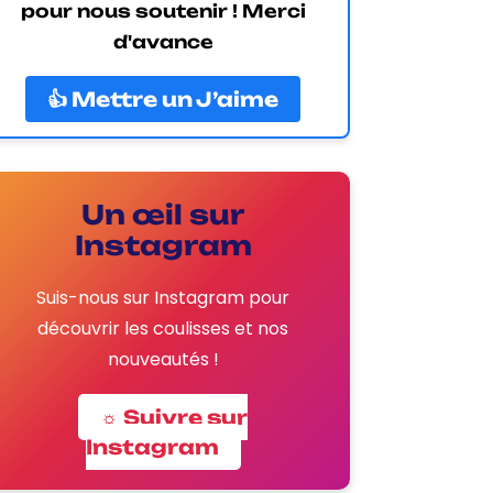
pour nous soutenir ! Merci
d'avance
👍 Mettre un J’aime
Un œil sur
Instagram
Suis-nous sur Instagram pour
découvrir les coulisses et nos
nouveautés !
☼ Suivre sur
Instagram