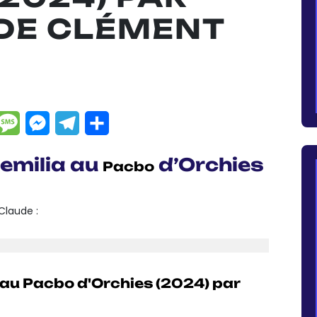
DE CLÉMENT
dIn
hatsApp
Message
Messenger
Telegram
Partager
semilia au
d’Orchies
Pacbo
Claude :