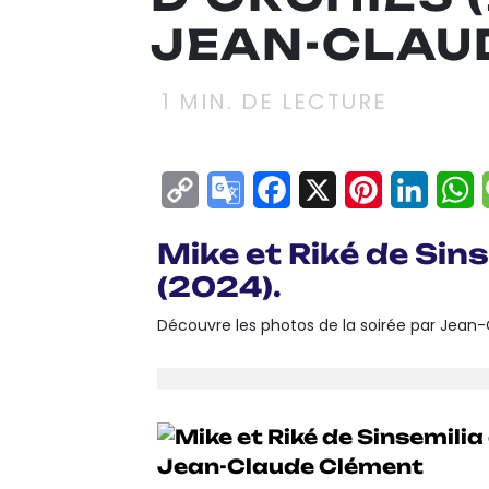
JEAN-CLAU
1
MIN. DE LECTURE
Copy
Google
Facebook
X
Pinterest
Linke
W
Link
Translate
Mike et Riké de Sin
(2024).
Découvre les photos de la soirée par Jean-