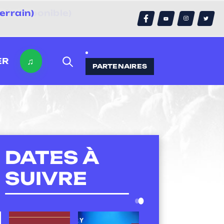
errain)
♫
ER
PARTENAIRES
DATES À
SUIVRE