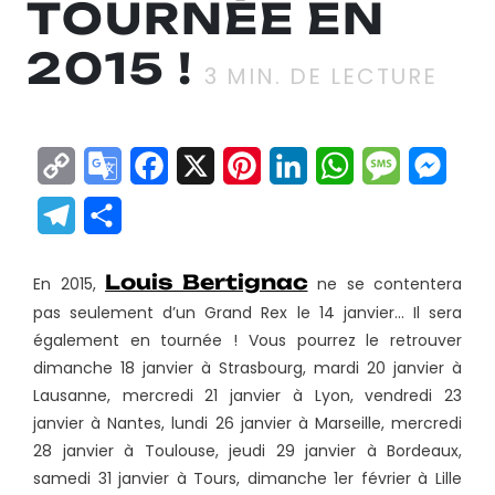
TOURNÉE EN
3
MIN. DE LECTURE
Copy
Google
Facebook
X
Pinterest
LinkedIn
WhatsApp
Messag
Mes
Link
Translate
Telegram
Partager
Louis Bertignac
En 2015,
ne se contentera
pas seulement d’un Grand Rex le 14 janvier… Il sera
également en tournée ! Vous pourrez le retrouver
dimanche 18 janvier à Strasbourg, mardi 20 janvier à
Lausanne, mercredi 21 janvier à Lyon, vendredi 23
janvier à Nantes, lundi 26 janvier à Marseille, mercredi
28 janvier à Toulouse, jeudi 29 janvier à Bordeaux,
samedi 31 janvier à Tours, dimanche 1er février à Lille