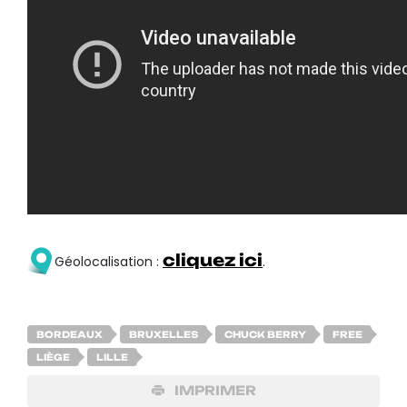
cliquez ici
Géolocalisation :
.
BORDEAUX
BRUXELLES
CHUCK BERRY
FREE
LIÈGE
LILLE
IMPRIMER