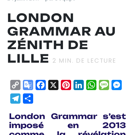
LONDON
GRAMMAR AU
ZÉNITH DE
LILLE
2
MIN. DE LECTURE
Copy
Google
Facebook
X
Pinterest
LinkedIn
WhatsApp
Messag
Mes
Link
Translate
Telegram
Partager
London Grammar s’est
imposé en 2013
comme la révélation