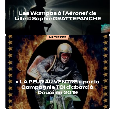
Les Wampas à l’Aéronef de
Lille © Sophie GRATTEPANCHE
ARTISTES
« LA PEUR AU VENTRE » par la
Compagnie TOI d’abord à
Douai en 2019