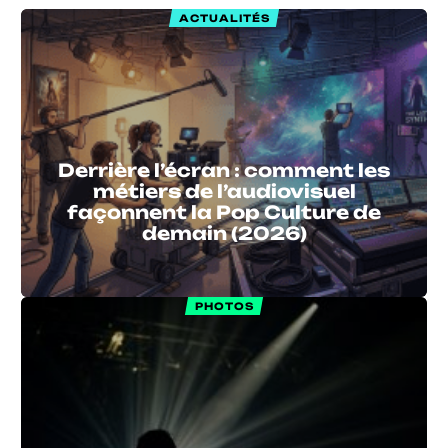
ACTUALITÉS
Derrière l’écran : comment les
métiers de l’audiovisuel
façonnent la Pop Culture de
demain (2026)
PHOTOS