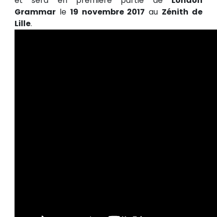
et sera en première partie de
London
Grammar
le
19 novembre 2017
au
Zénith de
Lille
.