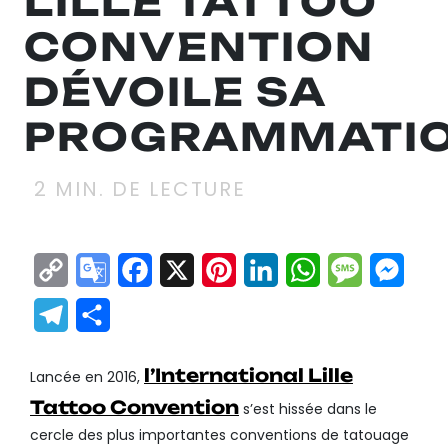
LILLE TATTOO
CONVENTION
DÉVOILE SA
PROGRAMMATI
2
MIN. DE LECTURE
Copy
Google
Facebook
X
Pinterest
LinkedIn
WhatsApp
Messag
Mes
Link
Translate
Telegram
Partager
l’International Lille
Lancée en 2016,
Tattoo Convention
s’est hissée dans le
cercle des plus importantes conventions de tatouage