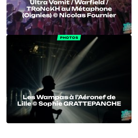
Ultra Vomit / Warfield /
TRoNcKH au Métaphone
(Oignies) © Nicolas Fournier
PHOTOS
Les Wampas à l’Aéronef de
Lille © Sophie GRATTEPANCHE