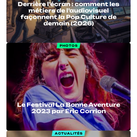
Derrière l’écran : comment les
métiers de l’audiovisuel
façonnent la Pop Culture de
demain (2026)
PHOTOS
Le Festival La Bonne Aventure
2023 par Eric Corrion
ACTUALITÉS