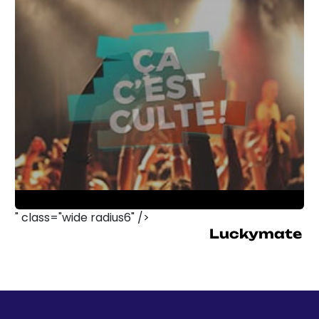
Luckymate
" class="wide radius6" />
Exploring the History of
Luckymate