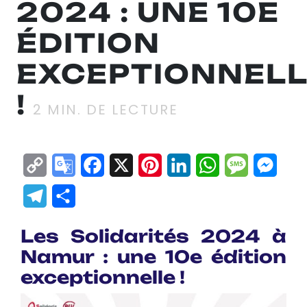
2024 : UNE 10E
ÉDITION
EXCEPTIONNEL
!
2
MIN. DE LECTURE
Copy
Google
Facebook
X
Pinterest
LinkedIn
WhatsApp
Messag
Mes
Link
Translate
Telegram
Partager
Les Solidarités 2024 à
Namur : une 10e édition
exceptionnelle !