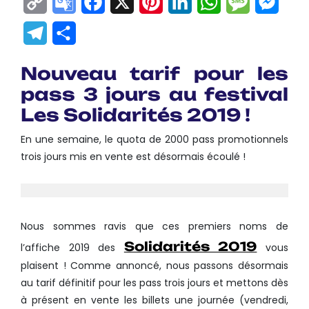
Copy
Google
Facebook
X
Pinterest
LinkedIn
WhatsApp
Messag
Mes
Link
Translate
Telegram
Partager
Nouveau tarif pour les
pass 3 jours au festival
Les Solidarités 2019 !
En une semaine, le quota de 2000 pass promotionnels
trois jours mis en vente est désormais écoulé !
Nous sommes ravis que ces premiers noms de
Solidarités 2019
l’affiche 2019 des
vous
plaisent ! Comme annoncé, nous passons désormais
au tarif définitif pour les pass trois jours et mettons dès
à présent en vente les billets une journée (vendredi,