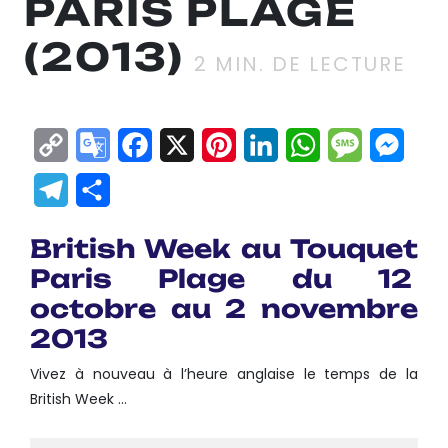
PARIS PLAGE
(2013)
2
MIN. DE LECTURE
Copy
Google
Facebook
X
Pinterest
LinkedIn
WhatsApp
Messag
Mes
Link
Translate
Telegram
Partager
British Week au Touquet
Paris Plage du 12
octobre au 2 novembre
2013
Vivez à nouveau à l’heure anglaise le temps de la
British Week …