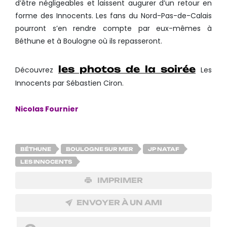
d’être négligeables et laissent augurer d’un retour en
forme des Innocents. Les fans du Nord-Pas-de-Calais
pourront s’en rendre compte par eux-mêmes à
Béthune et à Boulogne où ils repasseront.
les photos de la soirée
Découvrez
Les
Innocents par Sébastien Ciron.
Nicolas Fournier
BÉTHUNE
BOULOGNE SUR MER
JP NATAF
LES INNOCENTS
IMPRIMER
ENVOYER À UN AMI