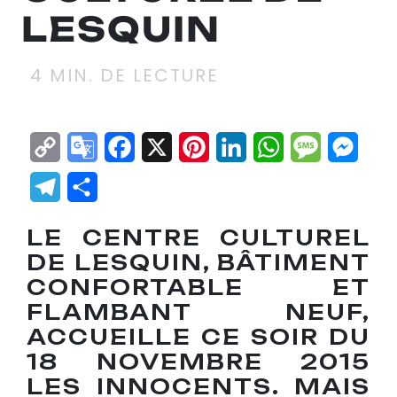
LESQUIN
4
MIN. DE LECTURE
Copy
Google
Facebook
X
Pinterest
LinkedIn
WhatsApp
Messag
Mes
Link
Translate
Telegram
Partager
LE CENTRE CULTUREL
DE LESQUIN, BÂTIMENT
CONFORTABLE ET
FLAMBANT NEUF,
ACCUEILLE CE SOIR DU
18 NOVEMBRE 2015
LES INNOCENTS. MAIS