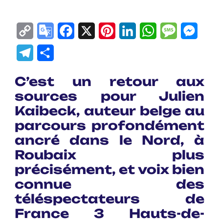
Copy
Google
Facebook
X
Pinterest
LinkedIn
WhatsApp
Messag
Mes
Link
Translate
Telegram
Partager
C’est un retour aux
sources pour Julien
Kaibeck, auteur belge au
parcours profondément
ancré dans le Nord, à
Roubaix plus
précisément, et voix bien
connue des
téléspectateurs de
France 3 Hauts-de-