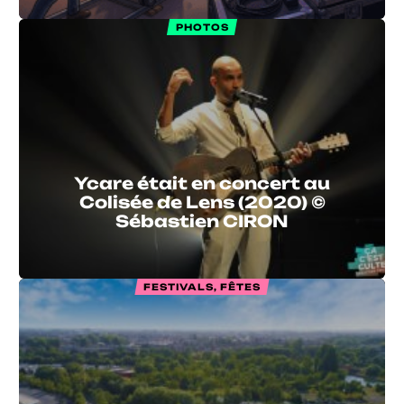
PHOTOS
Ycare était en concert au
Colisée de Lens (2020) ©
Sébastien CIRON
FESTIVALS, FÊTES