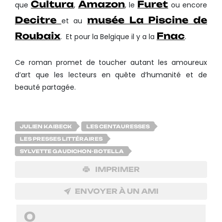
Cultura
Amazon
Furet
que
,
, le
ou encore
Decitre
musée La Piscine de
et au
Roubaix
Fnac
. Et pour la Belgique il y a la
.
Ce roman promet de toucher autant les amoureux
d’art que les lecteurs en quête d’humanité et de
beauté partagée.
JULIEN KAIBECK
LES CENTAURESSES
LES PRESSES LITTÉRAIRES
SYLVETTE GAUDICHON-BOTELLA
IMPRIMER
ENVOYER À UN AMI
0