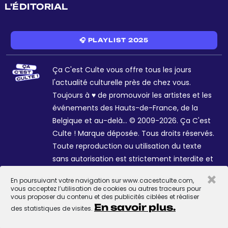
L'ÉDITORIAL
🎧 PLAYLIST 2025
Ça C'est Culte vous offre tous les jours
l'actualité culturelle près de chez vous.
Toujours à ♥ de promouvoir les artistes et les
événements des Hauts-de-France, de la
Belgique et au-delà... © 2009-2026. Ça C'est
Culte ! Marque déposée. Tous droits réservés.
Toute reproduction ou utilisation du texte
sans autorisation est strictement interdite et
passible de sanctions. Charte graphique
×
En poursuivant votre navigation sur www.cacestculte.com,
Sophie R. et Céline Galant.
vous acceptez l’utilisation de cookies ou autres traceurs pour
vous proposer du contenu et des publicités ciblées et réaliser
En savoir plus.
des statistiques de visites.