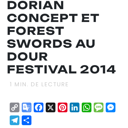
DORIAN
CONCEPT ET
FOREST
SWORDS AU
DOUR
FESTIVAL 2014
1
MIN. DE LECTURE
Copy
Google
Facebook
X
Pinterest
LinkedIn
WhatsApp
Messag
Mes
Link
Translate
Telegram
Partager