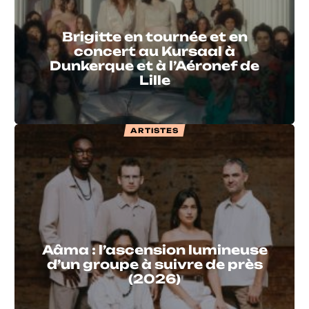
Brigitte en tournée et en
concert au Kursaal à
Dunkerque et à l’Aéronef de
Lille
ARTISTES
Aâma : l’ascension lumineuse
d’un groupe à suivre de près
(2026)