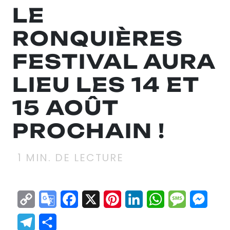
LE
RONQUIÈRES
FESTIVAL AURA
LIEU LES 14 ET
15 AOÛT
PROCHAIN !
1
MIN. DE LECTURE
Copy
Google
Facebook
X
Pinterest
LinkedIn
WhatsApp
Messag
Mes
Link
Translate
Telegram
Partager