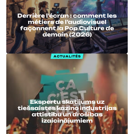
Derrière l’écran : comment les
métiers de l’audiovisuel
façonnent la Pop Culture de
demain (2026)
ACTUALITÉS
Ekspertu skatījums uz
tiešsaistes kazino industrijas
attīstību un drošības
izaicinājumiem