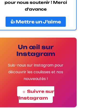
pour nous soutenir ! Merci
d'avance
👍 Mettre un J’aime
Un œil sur
Instagram
Suis-nous sur Instagram pour
découvrir les coulisses et nos
nouveautés !
☼ Suivre sur
Instagram