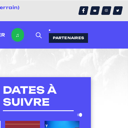
errain)
♫
ER
PARTENAIRES
DATES À
SUIVRE