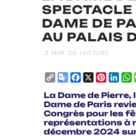
SPECTACLE 
DAME DE PA
AU PALAIS 
2
MIN. DE LECTURE
Copy
Google
Facebook
X
Pinterest
Linke
W
Link
Translate
La Dame de Pierre, 
Dame de Paris revie
Congrès pour les fê
représentations à r
décembre 2024 sur