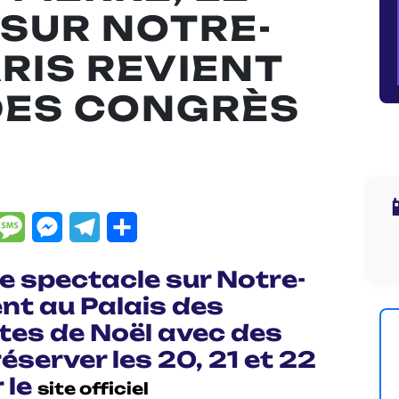
SUR NOTRE-
RIS REVIENT
DES CONGRÈS

dIn
hatsApp
Message
Messenger
Telegram
Partager
le spectacle sur Notre-
nt au Palais des
tes de Noël avec des
éserver les 20, 21 et 22
 le
site officiel