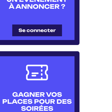
À ANNONCER ?
Se connecter
GAGNER VOS
PLACES POUR DES
SOIRÉES