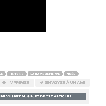
LE
HISTOIRE
LA DAME DE PIERRE
NOËL
IMPRIMER
ENVOYER À UN AMI
RÉAGISSEZ AU SUJET DE CET ARTICLE !