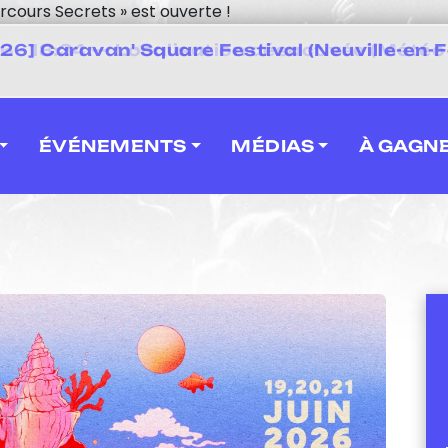
rcours Secrets » est ouverte !
 2026] Caravan' Square Festival (Neuville-en-F
ÉVÉNEMENTS
MÉDIAS
À GAGN