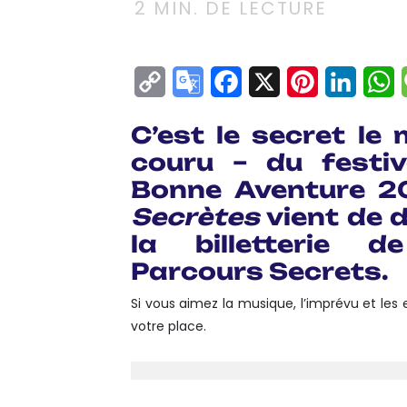
2
MIN. DE LECTURE
Copy
Google
Facebook
X
Pinterest
Linke
W
Link
Translate
C’est le secret le 
couru – du festi
Bonne Aventure 2
Secrètes
vient de d
la billetterie 
Parcours Secrets
.
Si vous aimez la musique, l’imprévu et le
votre place.