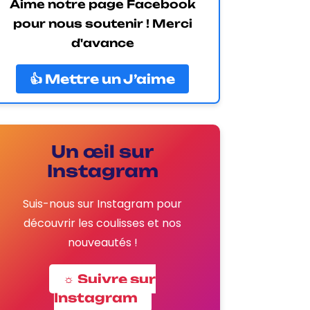
Aime notre page Facebook
pour nous soutenir ! Merci
d'avance
👍 Mettre un J’aime
Un œil sur
Instagram
Suis-nous sur Instagram pour
découvrir les coulisses et nos
nouveautés !
☼ Suivre sur
Instagram