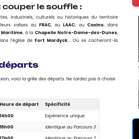
couper le souffle :
es, industriels, culturels ou historiques du territoire
 leurs valises au
FRAC
, au
LAAC
, au
Casino
, dans
l Maritime
, à la
Chapelle Notre-Dame-des-Dunes
,
ns l’église de
Fort Mardyck
… Où se cacheront-ils
départs
, voici la grille des départs. Ne tardez pas à choisir
Heure de départ
Spécificité
14h00
Expérience unique
15h00
Identique au Parcours 3
17h00
Identique au Parcours 2