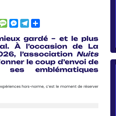
dIn
hatsApp
Message
Messenger
Telegram
Partager
mieux gardé – et le plus
val. À l’occasion de
La
026
, l’association
Nuits
onner le coup d’envoi de
de ses emblématiques
s expériences hors-norme, c’est le moment de réserver