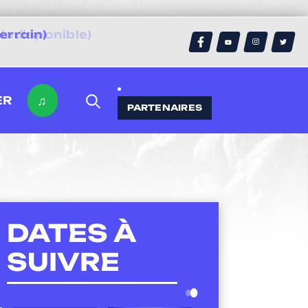
errain)
♫
ER
PARTENAIRES
DATES À
SUIVRE