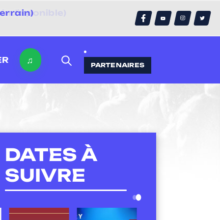
errain)
♫
ER
PARTENAIRES
DATES À
SUIVRE