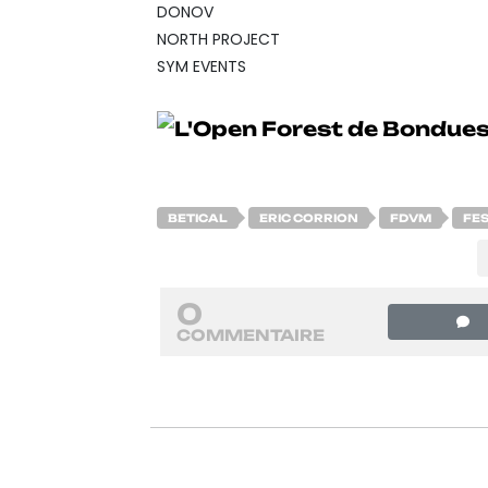
DONOV
NORTH PROJECT
SYM EVENTS
BETICAL
ERIC CORRION
FDVM
FES
0
COMMENTAIRE