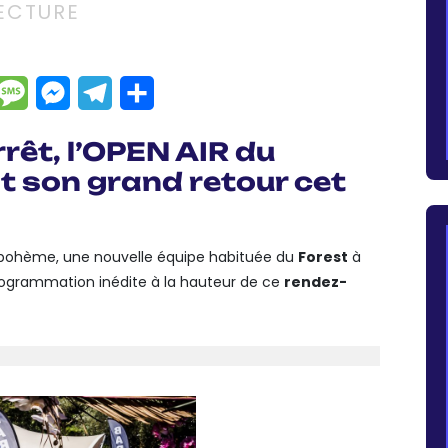
LECTURE
dIn
hatsApp
Message
Messenger
Telegram
Partager
rrêt, l’OPEN AIR du
t son grand retour cet
 bohème, une nouvelle équipe habituée du
Forest
à
rogrammation inédite à la hauteur de ce
rendez-