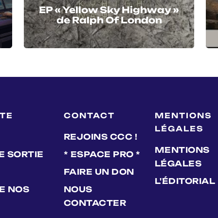
EP « Yellow Sky Highway »
de Ralph Of London
LTE
CONTACT
MENTIONS
LÉGALES
REJOINS CCC !
MENTIONS
E SORTIE
* ESPACE PRO *
LÉGALES
FAIRE UN DON
L'ÉDITORIAL
DE NOS
NOUS
CONTACTER