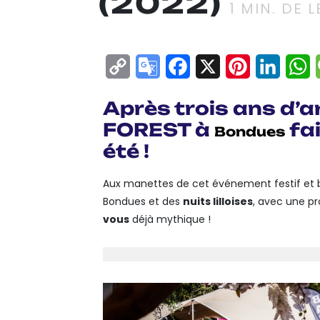
(2022)
1
MIN. DE 
Copy
Google
Facebook
X
Pinterest
Linke
W
Link
Translate
Après trois ans d’a
FOREST à
fai
Bondues
été !
Aux manettes de cet événement festif et
Bondues et des
nuits lilloises
, avec une p
vous
déjà mythique !