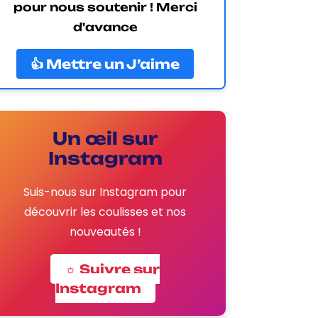
pour nous soutenir ! Merci
d'avance
👍 Mettre un J’aime
Un œil sur
Instagram
Suis-nous sur Instagram pour
découvrir les coulisses et nos
nouveautés !
☼ Suivre sur
Instagram