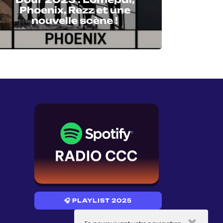
Phoenix, Rezz et une
nouvelle scène !
🎧 PLAYLIST 2025
×