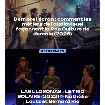
Derrière l’écran : comment les
métiers de l’audiovisuel
façonnent la Pop Culture de
demain (2026)
REPORTAGES
LAS LLORONAS : LE TRIO
SOLAIRE (2022) © Nathalie
Loutz et Bernard Rie