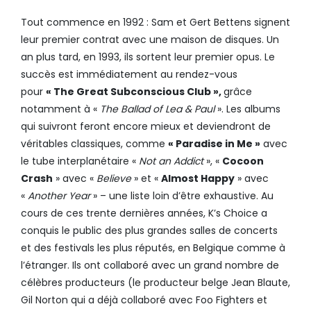
Tout commence en 1992 : Sam et Gert Bettens signent
leur premier contrat avec une maison de disques. Un
an plus tard, en 1993, ils sortent leur premier opus. Le
succès est immédiatement au rendez-vous
pour
« The Great Subconscious Club »,
grâce
notamment à «
The Ballad of Lea & Paul
». Les albums
qui suivront feront encore mieux et deviendront de
véritables classiques, comme
« Paradise in Me »
avec
le tube interplanétaire «
Not an Addict
», «
Cocoon
Crash
» avec «
Believe
» et «
Almost Happy
» avec
«
Another Year
» – une liste loin d’être exhaustive. Au
cours de ces trente dernières années, K’s Choice a
conquis le public des plus grandes salles de concerts
et des festivals les plus réputés, en Belgique comme à
l’étranger. Ils ont collaboré avec un grand nombre de
célèbres producteurs (le producteur belge Jean Blaute,
Gil Norton qui a déjà collaboré avec Foo Fighters et