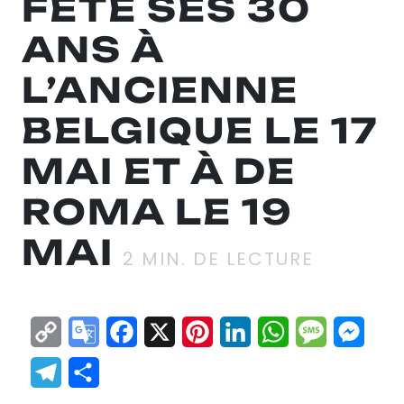
FÊTE SES 30
ANS À
L’ANCIENNE
BELGIQUE LE 17
MAI ET À DE
ROMA LE 19
MAI
2
MIN. DE LECTURE
Copy
Google
Facebook
X
Pinterest
LinkedIn
WhatsApp
Messag
Mes
Link
Translate
Telegram
Partager