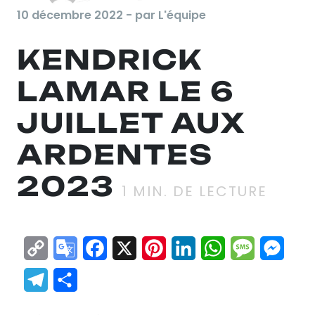
10 décembre 2022 - par L'équipe
KENDRICK
LAMAR LE 6
JUILLET AUX
ARDENTES
2023
1
MIN. DE LECTURE
Copy
Google
Facebook
X
Pinterest
LinkedIn
WhatsApp
Messag
Mes
Link
Translate
Telegram
Partager