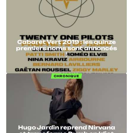
Cabaret Vert 2019 : les quinze
premiers noms sont annoncés
!
CHRONIQUE
Hugo Jardin reprend Nirvana